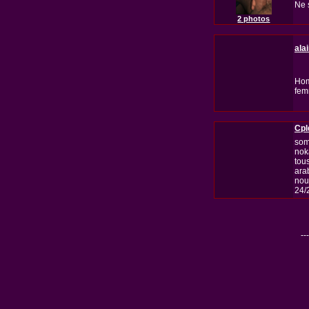
Ne 
2 photos
ala
Hom
femm
Cpl
som
nok
tous
ara
nou
24/
---