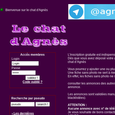
Bienvenue sur le chat d'Agnès
Accés membres
L'inscription gratuite est indispen
Dès que vous avez déposé votre a
Login
chat d’Agnès
Passe
Vous pourrez y ajouter une ou pl
Une fiche sans photo ne sert à rie
En effet, les fiches sans photo ne 
Code oublié ?
consulter les annonces des autre
annonce.
Les annonces sont validées manuel
blacklistées).
Recherche par pseudo
ATTENTION :
Aucune annonce avec n° de télé
Je vous souhaite de bons contacts
• Les dernières