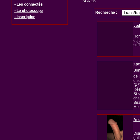
AGNES
• Les connectés
• Le photoscope
Recherche :
• Inscription
yod
Hom
et j
suff
spe
Bon
de 
dis
😘
Rée
Bi 
cha
Bis
Me 
And
Dis
gatt