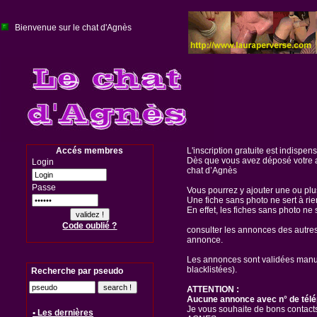
Bienvenue sur le chat d'Agnès
Accés membres
L'inscription gratuite est indispen
Dès que vous avez déposé votre a
Login
chat d’Agnès
Passe
Vous pourrez y ajouter une ou pl
Une fiche sans photo ne sert à rie
En effet, les fiches sans photo ne 
Code oublié ?
consulter les annonces des autre
annonce.
Les annonces sont validées manuel
blacklistées).
Recherche par pseudo
ATTENTION :
Aucune annonce avec n° de télé
Je vous souhaite de bons contacts
• Les dernières