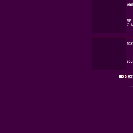
phi
BEL
CH
rex
sou
63
---