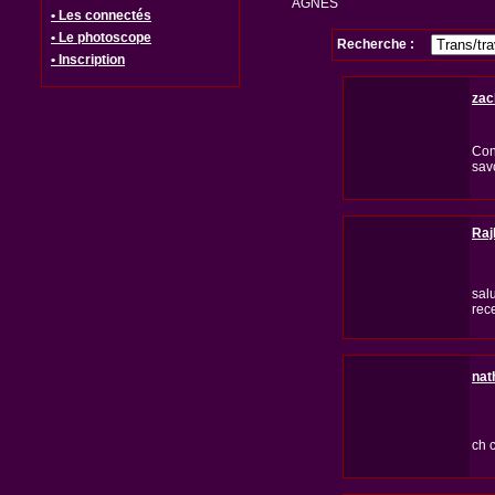
AGNES
• Les connectés
• Le photoscope
Recherche :
• Inscription
zac
Con
sav
Raj
sal
rec
nat
ch 