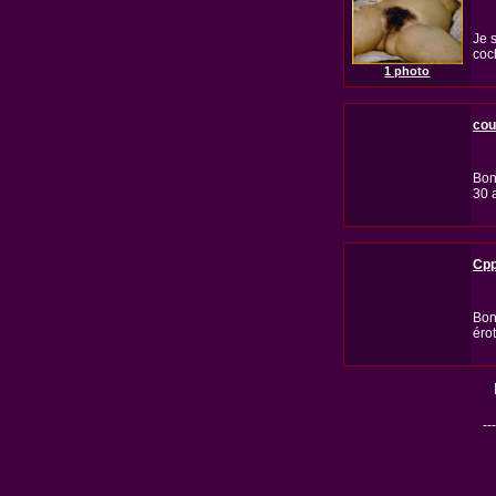
Je 
coc
1 photo
cou
Bon
30 
Cpp
Bon
éro
---