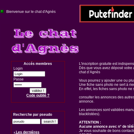
Bienvenue sur le chat d'Agnès
Accés membres
L'inscription gratuite est indispen
Dès que vous avez déposé votre a
Login
chat d’Agnès
Passe
Vous pourrez y ajouter une ou pl
Une fiche sans photo ne sert à rie
En effet, les fiches sans photo ne 
Code oublié ?
consulter les annonces des autre
annonce.
Les annonces sont validées manuel
blacklistées).
Recherche par pseudo
ATTENTION :
Aucune annonce avec n° de télé
Je vous souhaite de bons contacts
• Les dernières