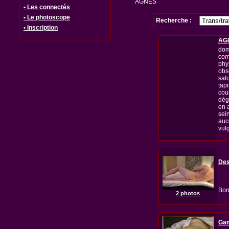
AGNES
• Les connectés
• Le photoscope
Recherche :
• Inscription
AG
domi
com
phy
obs
sal
tap
cou
dég
en a
sei
auc
vulg
Des
Bon
2 photos
Ga