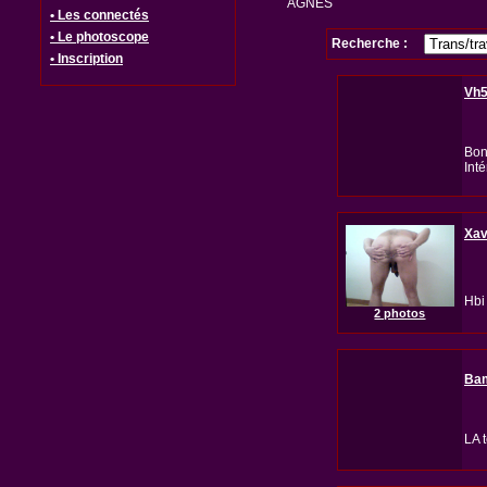
AGNES
• Les connectés
• Le photoscope
Recherche :
• Inscription
Vh
Bon
Int
Xa
Hbi
2 photos
Ba
LA 