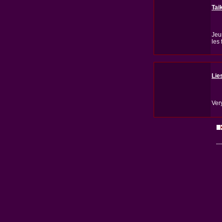
Tai
Jeu
les
Lie
Very
---