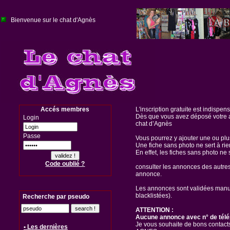
Bienvenue sur le chat d'Agnès
Accés membres
L'inscription gratuite est indispen
Dès que vous avez déposé votre a
Login
chat d’Agnès
Passe
Vous pourrez y ajouter une ou pl
Une fiche sans photo ne sert à rie
En effet, les fiches sans photo ne 
Code oublié ?
consulter les annonces des autre
annonce.
Les annonces sont validées manuel
blacklistées).
Recherche par pseudo
ATTENTION :
Aucune annonce avec n° de télé
Je vous souhaite de bons contacts
• Les dernières