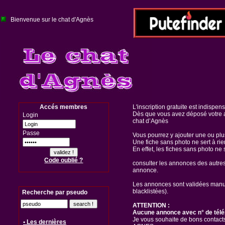
Bienvenue sur le chat d'Agnès
Accés membres
L'inscription gratuite est indispen
Dès que vous avez déposé votre a
Login
chat d’Agnès
Passe
Vous pourrez y ajouter une ou pl
Une fiche sans photo ne sert à rie
En effet, les fiches sans photo ne 
Code oublié ?
consulter les annonces des autre
annonce.
Les annonces sont validées manuel
blacklistées).
Recherche par pseudo
ATTENTION :
Aucune annonce avec n° de télé
Je vous souhaite de bons contacts
• Les dernières