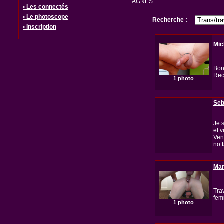
AGNES
• Les connectés
• Le photoscope
Recherche :
• Inscription
Mic
Bon
Rec
1 photo
Se
Je 
et v
Ven
no 
Mar
Tra
fem
1 photo