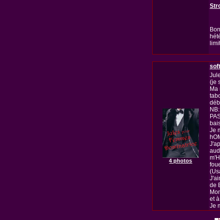
Str
Bon
hét
limi
sof
Jul
(je
Ma 
tab
déb
NB:
PAS
bai
Je 
hOM
J'a
aud
m'H
4 photos
foue
(Us
J'a
de 
Mon
et 
Je 