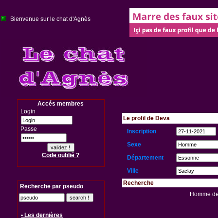
Bienvenue sur le chat d'Agnès
Accés membres
Login
Le profil de Deva
Passe
Inscription
Sexe
Code oublié ?
Département
Ville
Recherche
Recherche par pseudo
Homme des
• Les dernières