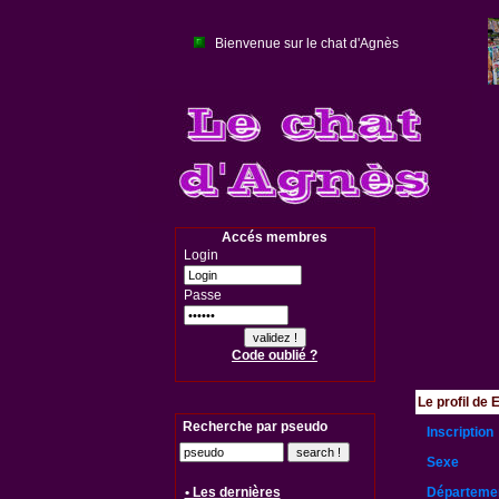
Bienvenue sur le chat d'Agnès
Accés membres
Login
Passe
Code oublié ?
Le profil de 
Recherche par pseudo
Inscription
Sexe
• Les dernières
Départeme