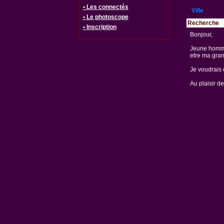
• Les connectés
Ville
• Le photoscope
Recherche
• Inscription
Bonjour,
Jeune homme
etre ma gra
Je voudrais 
Au plaisir de