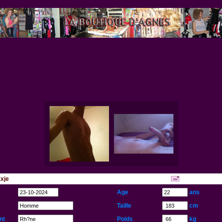
Exje
...
Age
ans
Taille
cm
nt
Poids
kg