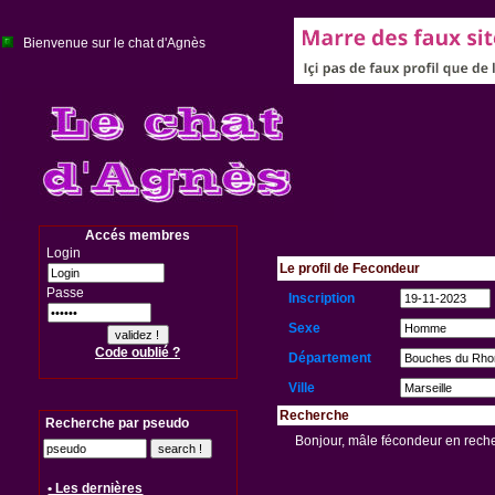
Bienvenue sur le chat d'Agnès
Accés membres
Login
Le profil de Fecondeur
Passe
Inscription
Sexe
Code oublié ?
Département
Ville
Recherche
Recherche par pseudo
Bonjour, mâle fécondeur en reche
• Les dernières