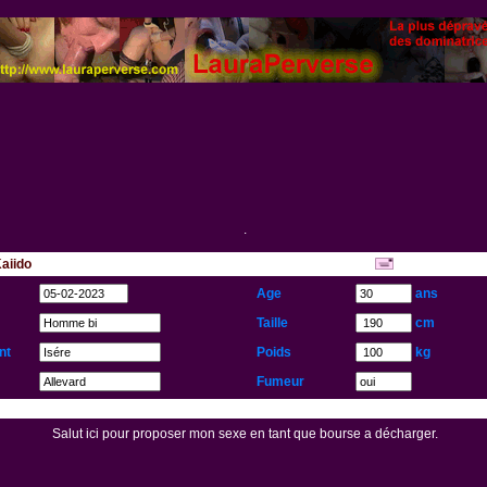
.
Kaiido
...
Age
ans
Taille
cm
nt
Poids
kg
Fumeur
Salut ici pour proposer mon sexe en tant que bourse a décharger.