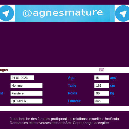
.
Lugus
...
Age
ans
Taille
cm
nt
Poids
kg
Fumeur
Je recherche des femmes pratiquant les relations sexuelles Uro/Scato.
Donneuses et receveuses recherchées. Coprophagie acceptée.