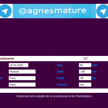
.
e Sambomnn
...
Age
ans
Taille
cm
nt
Poids
kg
Fumeur
Grand pervers adepte de la soumission et de l'humiliation.