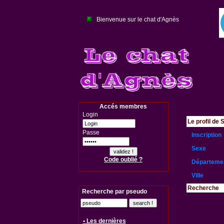
Bienvenue sur le chat d'Agnès
Accés membres
Login
Le profil d
Passe
Inscription
Sexe
Code oublié ?
Départeme
Ville
Recherche
Recherche par pseudo
• Les dernières