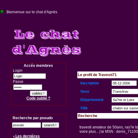
Bienvenue sur le chat d'Agnès
Accés membres
Login
Le profil de Travesti71
Passe
Inscription
Sexe
Code oublié ?
Département
Ville
Recherche
Recherche par pseudo
travesti amateur de 50ans, ras?e tot
voire plus... j'ai MSN : denis_71100
• Les dernières