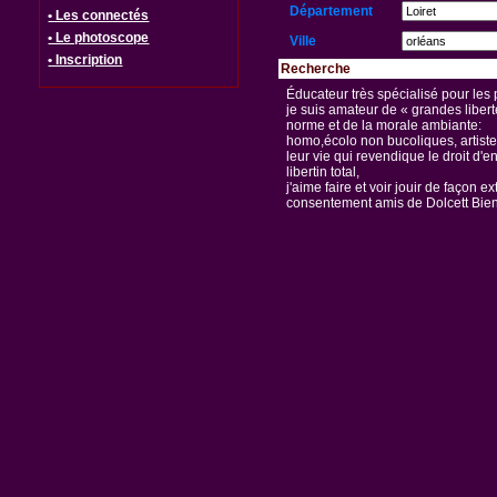
Département
• Les connectés
• Le photoscope
Ville
• Inscription
Recherche
Éducateur très spécialisé pour les
je suis amateur de « grandes libert
norme et de la morale ambiante:
homo,écolo non bucoliques, artistes
leur vie qui revendique le droit d'e
libertin total,
j'aime faire et voir jouir de façon
consentement amis de Dolcett Bie