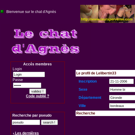
Bienvenue sur le chat d'Agnès
Accés membres
Login
Le profil de Lelibertin33
Passe
Inscription
Sexe
Code oublié ?
Département
Ville
Recherche
Recherche par pseudo
• Les dernières