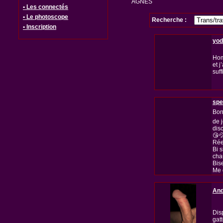
AGNES
• Les connectés
• Le photoscope
Recherche :
• Inscription
yod
Hom
et j
suff
spe
Bon
de 
dis
😘
Rée
Bi 
cha
Bis
Me 
And
Dis
gatt