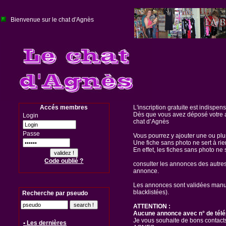
Bienvenue sur le chat d'Agnès
Accés membres
L'inscription gratuite est indispen
Dès que vous avez déposé votre a
Login
chat d’Agnès
Passe
Vous pourrez y ajouter une ou pl
Une fiche sans photo ne sert à rie
En effet, les fiches sans photo ne 
Code oublié ?
consulter les annonces des autre
annonce.
Les annonces sont validées manuel
blacklistées).
Recherche par pseudo
ATTENTION :
Aucune annonce avec n° de télé
Je vous souhaite de bons contacts
• Les dernières