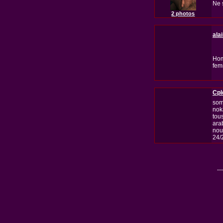
Ne 
2 photos
ala
Hom
femm
Cpl
som
nok
tous
ara
nou
24/
---