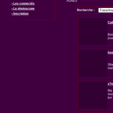
AGNES
• Les connectés
• Le photoscope
Recherche :
• Inscription
Cal
Bon
joue
hso
38a
mai
s?v
Ma S
souf
ton 