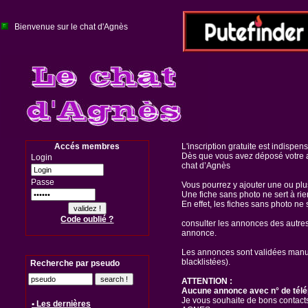
Bienvenue sur le chat d'Agnès
Accés membres
L'inscription gratuite est indispen
Dès que vous avez déposé votre a
Login
chat d’Agnès
Passe
Vous pourrez y ajouter une ou pl
Une fiche sans photo ne sert à rie
En effet, les fiches sans photo ne 
Code oublié ?
consulter les annonces des autre
annonce.
Les annonces sont validées manuel
blacklistées).
Recherche par pseudo
ATTENTION :
Aucune annonce avec n° de télé
Je vous souhaite de bons contacts
• Les dernières