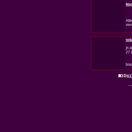
Mai
Att
vien
titi
jh 
27 
bis
63
---