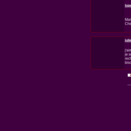
lop
Mar
Che
juli
j'a
je s
rec
bis
---