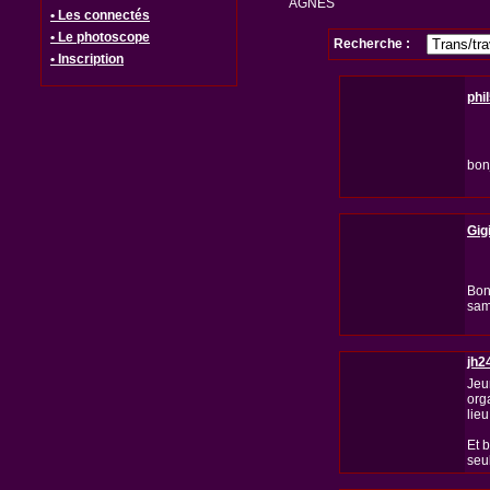
AGNES
• Les connectés
• Le photoscope
Recherche :
• Inscription
phi
bon
Gig
Bon
sam
jh2
Jeu
org
lie
Et 
seu