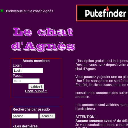
Bienvenue sur le chat d'Agnès
Accés membres
L'inscription gratuite est indispen
Dès que vous avez déposé votre a
Login
chat d’Agnès
Passe
Vous pourrez y ajouter une ou pl
Une fiche sans photo ne sert à rie
En effet, les fiches sans photo ne 
Code oublié ?
consulter les annonces des autre
annonce.
Les annonces sont validées manuel
blacklistées).
Recherche par pseudo
ATTENTION :
Aucune annonce avec n° de télé
Je vous souhaite de bons contacts
• Les dernières