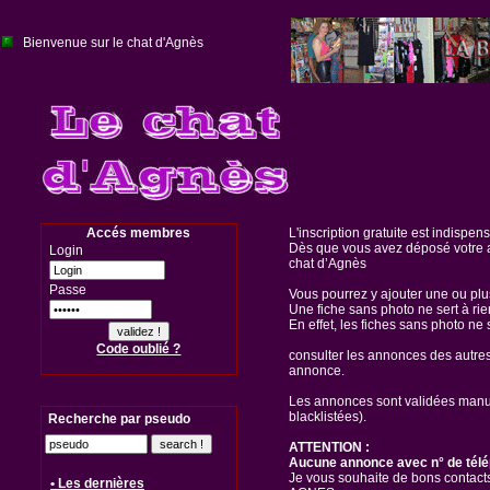
Bienvenue sur le chat d'Agnès
Accés membres
L'inscription gratuite est indispen
Dès que vous avez déposé votre a
Login
chat d’Agnès
Passe
Vous pourrez y ajouter une ou pl
Une fiche sans photo ne sert à rie
En effet, les fiches sans photo ne 
Code oublié ?
consulter les annonces des autre
annonce.
Les annonces sont validées manuel
blacklistées).
Recherche par pseudo
ATTENTION :
Aucune annonce avec n° de télé
Je vous souhaite de bons contacts
• Les dernières