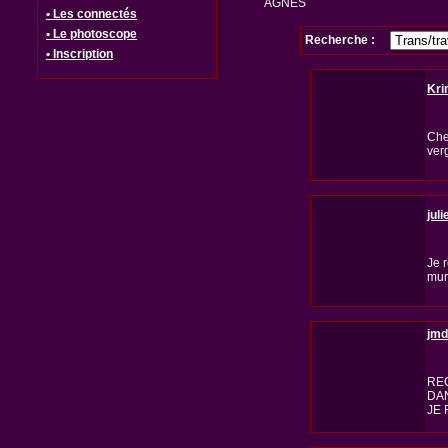
AGNES
• Les connectés
• Le photoscope
Recherche :
• Inscription
Kri
Che
ver
jul
Je 
mur
jmd
RE
DAN
JE 