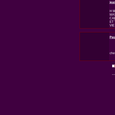
jea
H M
MA
CA
ET
VIE
Pau
che
---