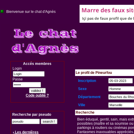
Bienvenue sur le chat d'Agnès
Accés membres
Login
Le profil de Pineurfou
Passe
Inscription
Sexe
Code oublié ?
Département
Ville
Recherche
Recherche par pseudo
Bien éduqué, gentil, sain, mais ex
possibles (maître et sa soumise ou 
parkings à routiers ou cinémas porn
Fantasmes inavouables appréciés.
• Les dernières