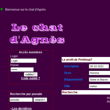
Bienvenue sur le chat d'Agnès
Accés membres
Login
Le profil de Petitloup7
Passe
Inscription
Sexe
Code oublié ?
Département
Ville
Recherche
Recherche par pseudo
Ho
du
• Les dernières