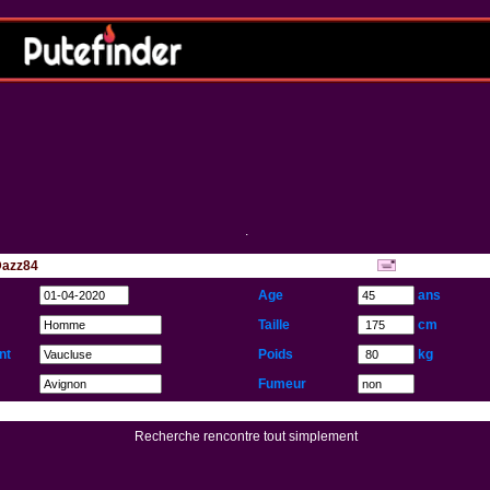
.
 Dazz84
...
Age
ans
Taille
cm
nt
Poids
kg
Fumeur
Recherche rencontre tout simplement