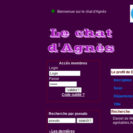
Bienvenue sur le chat d'Agnès
Accés membres
Login
Le profil de 
Passe
Inscription
Sexe
Code oublié ?
Départeme
Ville
Recherche
Recherche par pseudo
Daniel de Mo
agréables.Ad
• Les dernières