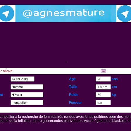
.
Danilove
...
Age
ans
Taille
cm
nt
Poids
kg
Fumeur
ntpellier a la recherche de femmes très rondes avec fortes poitrines pour des mo
epte de la fellation nature gourmandes bienvenues. Adore également blackette et 