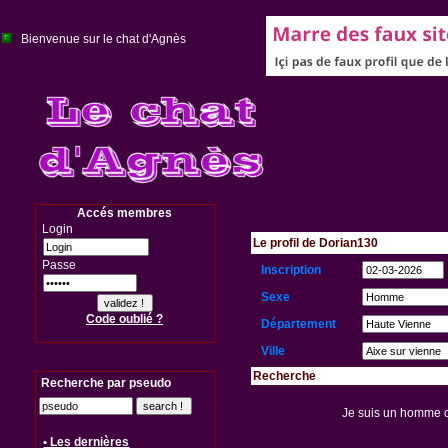
Bienvenue sur le chat d'Agnès
Accés membres
Login
Le profil de Dorian130
Passe
Inscription
Sexe
Code oublié ?
Département
Ville
Recherche
Recherche par pseudo
Je suis un homme 
• Les dernières