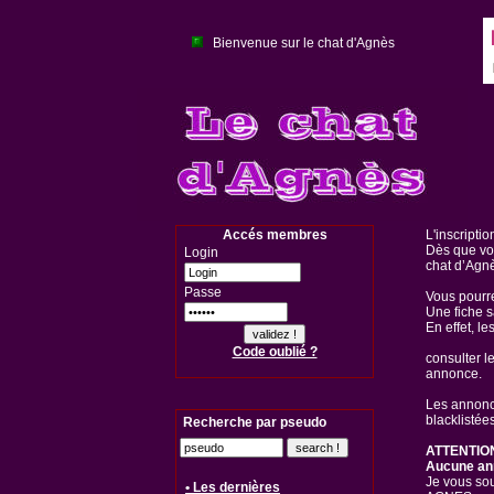
Bienvenue sur le chat d'Agnès
Accés membres
L'inscriptio
Dès que vo
Login
chat d’Agn
Passe
Vous pourr
Une fiche s
En effet, l
Code oublié ?
consulter 
annonce.
Les annonce
blacklistées
Recherche par pseudo
ATTENTION
Aucune ann
Je vous sou
• Les dernières