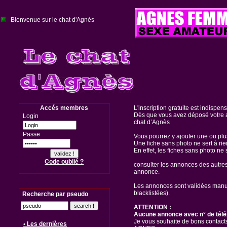
Bienvenue sur le chat d'Agnès
Accés membres
L'inscription gratuite est indispen
Dès que vous avez déposé votre a
Login
chat d’Agnès
Passe
Vous pourrez y ajouter une ou pl
Une fiche sans photo ne sert à rie
En effet, les fiches sans photo ne 
Code oublié ?
consulter les annonces des autre
annonce.
Les annonces sont validées manuel
blacklistées).
Recherche par pseudo
ATTENTION :
Aucune annonce avec n° de télé
Je vous souhaite de bons contacts
• Les dernières