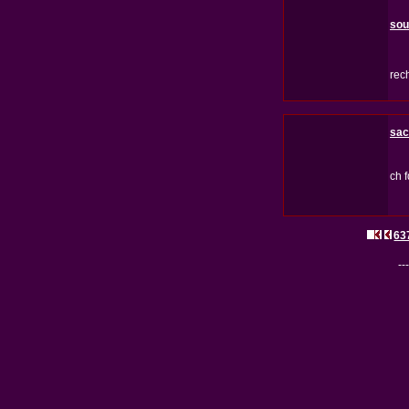
so
rec
sac
ch 
63
---