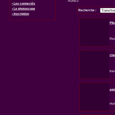
AGNES
• Les connectés
• Le photoscope
Recherche :
• Inscription
Pik
Rec
che
tra
agn
Hom