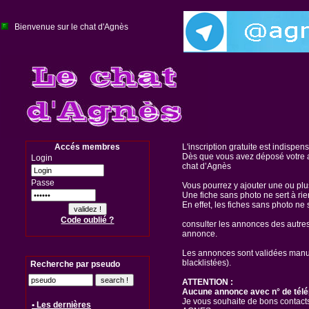
Bienvenue sur le chat d'Agnès
Accés membres
L'inscription gratuite est indispen
Dès que vous avez déposé votre a
Login
chat d’Agnès
Passe
Vous pourrez y ajouter une ou pl
Une fiche sans photo ne sert à rie
En effet, les fiches sans photo ne 
Code oublié ?
consulter les annonces des autre
annonce.
Les annonces sont validées manuel
blacklistées).
Recherche par pseudo
ATTENTION :
Aucune annonce avec n° de télé
Je vous souhaite de bons contacts
• Les dernières