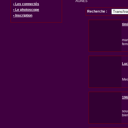
AGNES
• Les connectés
• Le photoscope
Recherche :
• Inscription
tim
mar
fem
Luc
Mec
196
sou
bie