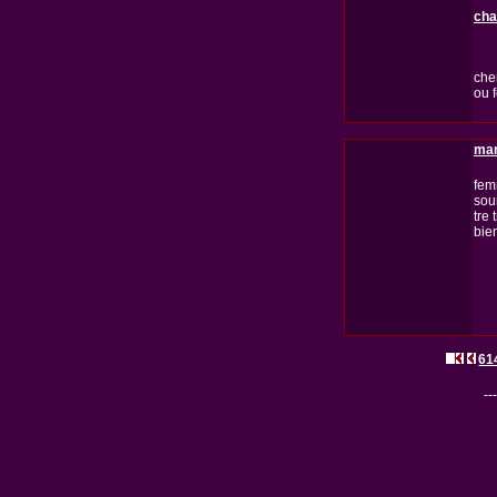
cha
che
ou 
mar
fem
sou
tre 
bie
61
---