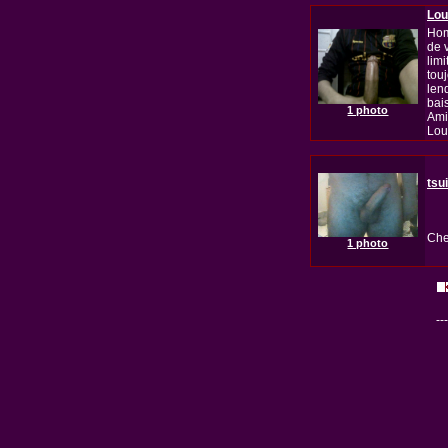
Lou
Hom
de 
limi
touj
len
bais
1 photo
Ami
Lou
tsu
Che
1 photo
---