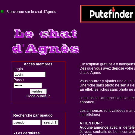
Bienvenue sur le chat d'Agnès
Accés membres
L'inscription gratuite est indispen
Dès que vous avez déposé votre a
Login
chat d’Agnès
Passe
Vous pourrez y ajouter une ou pl
Une fiche sans photo ne sert à rie
En effet, les fiches sans photo ne 
Code oublié ?
consulter les annonces des autre
annonce.
Les annonces sont validées manuel
blacklistées).
Recherche par pseudo
ATTENTION :
Aucune annonce avec n° de télé
Je vous souhaite de bons contacts
• Les dernières