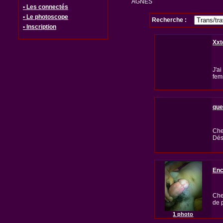
AGNES
• Les connectés
• Le photoscope
Recherche :
• Inscription
Xxt
J'a
fem
que
Che
Dés
Enc
Che
de 
1 photo