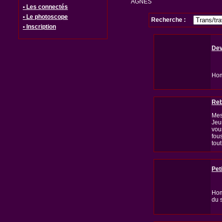
AGNES
• Les connectés
• Le photoscope
Recherche :
• Inscription
De
Hom
Reb
Mes
Jeu
vou
fou
tou
Pet
Hom
du 