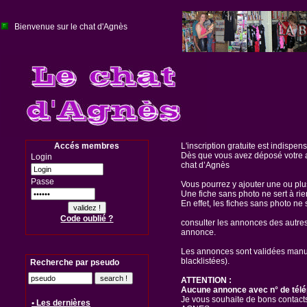
Bienvenue sur le chat d'Agnès
Accés membres
L'inscription gratuite est indispen
Dès que vous avez déposé votre a
Login
chat d’Agnès
Passe
Vous pourrez y ajouter une ou pl
Une fiche sans photo ne sert à rie
En effet, les fiches sans photo ne 
Code oublié ?
consulter les annonces des autre
annonce.
Les annonces sont validées manuel
blacklistées).
Recherche par pseudo
ATTENTION :
Aucune annonce avec n° de télé
Je vous souhaite de bons contacts
• Les dernières